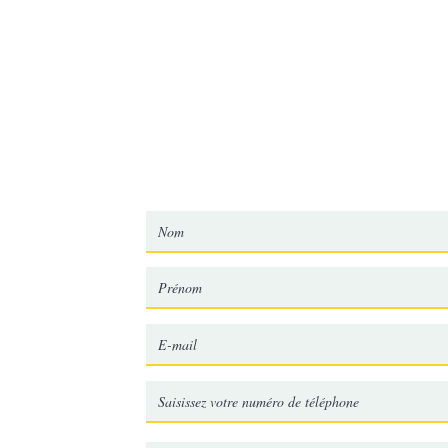
mariecheve.conseils@gmail.com
06.29.84.39.64